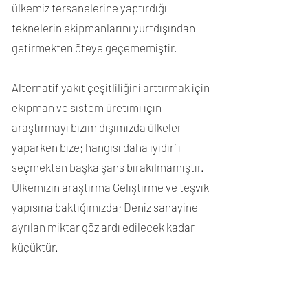
ülkemiz tersanelerine yaptırdığı
teknelerin ekipmanlarını yurtdışından
getirmekten öteye geçememiştir.
Alternatif yakıt çeşitliliğini arttırmak için
ekipman ve sistem üretimi için
araştırmayı bizim dışımızda ülkeler
yaparken bize; hangisi daha iyidir’ i
seçmekten başka şans bırakılmamıştır.
Ülkemizin araştırma Geliştirme ve teşvik
yapısına baktığımızda; Deniz sanayine
ayrılan miktar göz ardı edilecek kadar
küçüktür.
Alternatif yakıt arayışının yanı sıra
alternatif güç kaynakları önemini