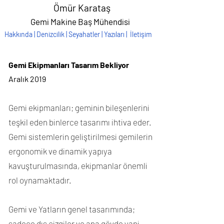
Ömür Karataş
Gemi Makine Baş Mühendisi
Hakkında
|
Denizcilik
|
Seyahatler
|
Yazıları
|
İletişim
Gemi Ekipmanları Tasarım Bekliyor
Aralık 2019
Gemi ekipmanları; geminin bileşenlerini
teşkil eden binlerce tasarımı ihtiva eder.
Gemi sistemlerin geliştirilmesi gemilerin
ergonomik ve dinamik yapıya
kavuşturulmasında, ekipmanlar önemli
rol oynamaktadır.
Gemi ve Yatların genel tasarımında;
sadece dış çizgiler ve ana gövde yani